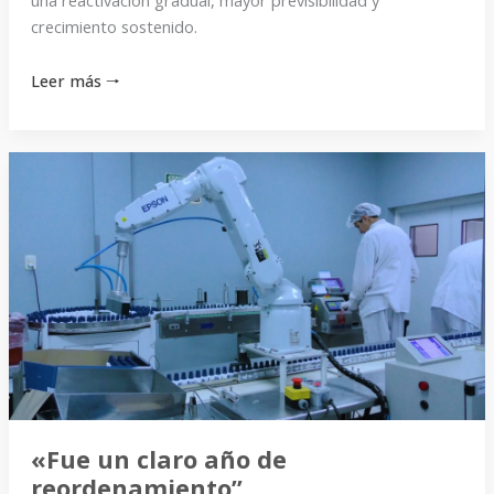
una reactivación gradual, mayor previsibilidad y
caja
crecimiento sostenido.
en
Leer más 🠒
la
operación
diaria”
«Fue
un
claro
año
de
reordenamiento”
«Fue un claro año de
reordenamiento”