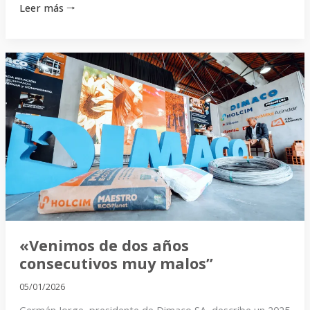
Leer más 🠒
«Venimos
de
dos
años
consecutivos
muy
malos”
«Venimos de dos años
consecutivos muy malos”
05/01/2026
Germán Jorge, presidente de Dimaco SA, describe un 2025