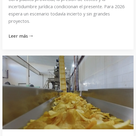
incertidumbre jurídica condicionan el presente. Para 2026
espera un escenario todavía incierto y sin grandes
proyectos.
Leer más 🠒
«A
fines
de
febrero
vamos
a
inaugurar
una
planta
para