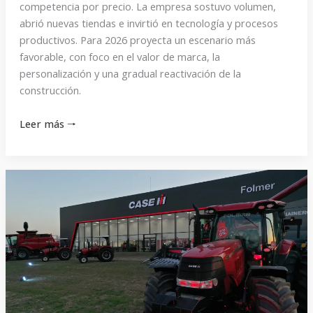
competencia por precio. La empresa sostuvo volumen,
abrió nuevas tiendas e invirtió en tecnología y procesos
productivos. Para 2026 proyecta un escenario más
favorable, con foco en el valor de marca, la
personalización y una gradual reactivación de la
construcción.
Leer más 🠒
«Con
las
expectativas
climáticas
favorables,
puede
ser
un