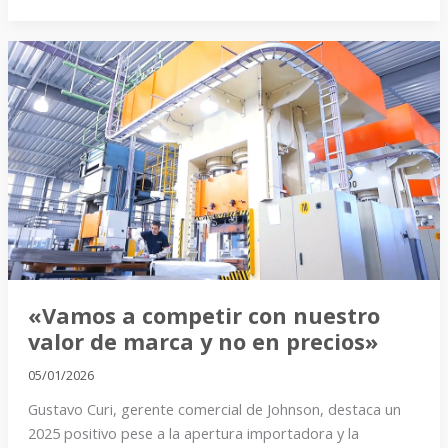
«Vamos
a
competir
con
nuestro
valor
de
marca
y
no
«Vamos a competir con nuestro
en
valor de marca y no en precios»
precios»
05/01/2026
Gustavo Curi, gerente comercial de Johnson, destaca un
2025 positivo pese a la apertura importadora y la