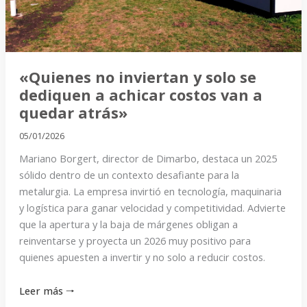
dediquen
a
achicar
costos
«Quienes no inviertan y solo se
van
dediquen a achicar costos van a
a
quedar atrás»
quedar
atrás»
05/01/2026
Mariano Borgert, director de Dimarbo, destaca un 2025
sólido dentro de un contexto desafiante para la
metalurgia. La empresa invirtió en tecnología, maquinaria
y logística para ganar velocidad y competitividad. Advierte
que la apertura y la baja de márgenes obligan a
reinventarse y proyecta un 2026 muy positivo para
quienes apuesten a invertir y no solo a reducir costos.
Leer más 🠒