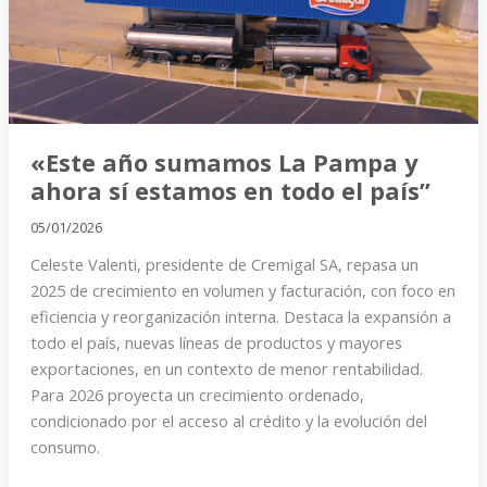
y
ahora
sí
estamos
en
todo
«Este año sumamos La Pampa y
el
ahora sí estamos en todo el país”
país”
05/01/2026
Celeste Valenti, presidente de Cremigal SA, repasa un
2025 de crecimiento en volumen y facturación, con foco en
eficiencia y reorganización interna. Destaca la expansión a
todo el país, nuevas líneas de productos y mayores
exportaciones, en un contexto de menor rentabilidad.
Para 2026 proyecta un crecimiento ordenado,
condicionado por el acceso al crédito y la evolución del
consumo.