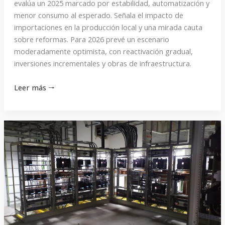
evalúa un 2025 marcado por estabilidad, automatización y
menor consumo al esperado. Señala el impacto de
importaciones en la producción local y una mirada cauta
sobre reformas. Para 2026 prevé un escenario
moderadamente optimista, con reactivación gradual,
inversiones incrementales y obras de infraestructura.
Leer más 🠒
“Este
año
fue
de
transición
y
el
que