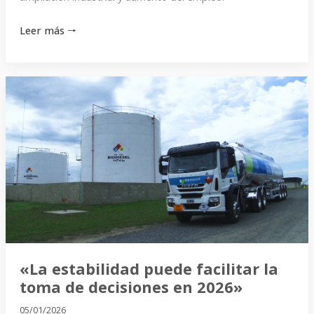
Leer más 🠒
«La
estabilidad
puede
facilitar
la
toma
de
decisiones
en
2026»
«La estabilidad puede facilitar la
toma de decisiones en 2026»
05/01/2026