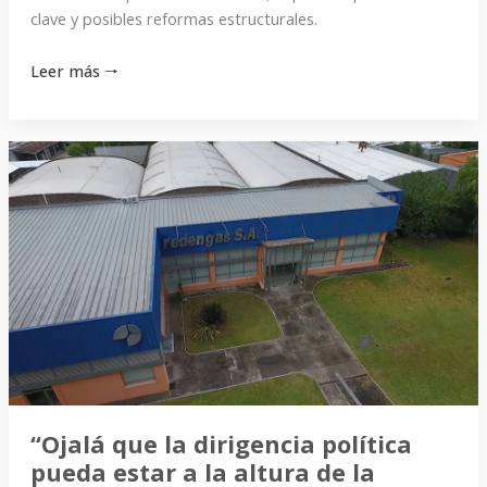
clave y posibles reformas estructurales.
Leer más 🠒
“Ojalá
que
la
dirigencia
política
pueda
estar
a
la
altura
de
“Ojalá que la dirigencia política
la
pueda estar a la altura de la