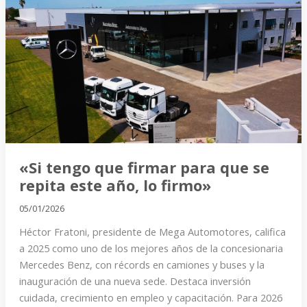
tengo
que
firmar
para
que
se
repita
este
año,
lo
«Si tengo que firmar para que se
firmo»
repita este año, lo firmo»
05/01/2026
Héctor Fratoni, presidente de Mega Automotores, califica
a 2025 como uno de los mejores años de la concesionaria
Mercedes Benz, con récords en camiones y buses y la
inauguración de una nueva sede. Destaca inversión
cuidada, crecimiento en empleo y capacitación. Para 2026