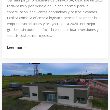
todavía muy por debajo de un año normal para la
construcción, con ventas deprimidas y costos elevados.
Explica cómo la eficiencia logística permitió sostener la
empresa sin achiques y proyecta para 2026 una mejora
gradual, sin boom, enfocada en consolidar inversiones y
reducir costos intermedios.
Leer más 🠒
«La
moneda
está
echada,
ahora
hay
que