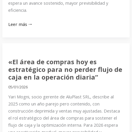
espera un avance sostenido, mayor previsibilidad y
eficiencia.
Leer más 🠒
«El
área
«El área de compras hoy es
de
estratégico para no perder flujo de
compras
caja en la operación diaria”
hoy
es
05/01/2026
estratégico
Yari Mogni, socio gerente de AluPlast SRL, describe al
para
2025 como un año parejo pero contenido, con
no
construcción deprimida y ventas muy ajustadas. Destaca
perder
el rol estratégico del área de compras para sostener el
flujo
flujo de caja y la optimización interna. Para 2026 espera
de