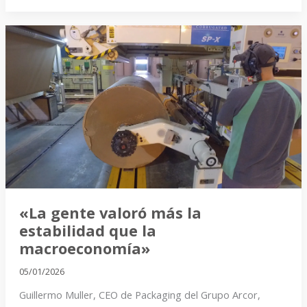
«La
gente
valoró
más
la
estabilidad
que
la
macroeconomía»
«La gente valoró más la
estabilidad que la
macroeconomía»
05/01/2026
Guillermo Muller, CEO de Packaging del Grupo Arcor,