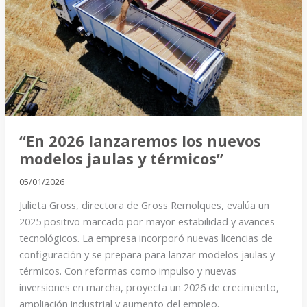
los
nuevos
modelos
jaulas
y
térmicos”
“En 2026 lanzaremos los nuevos
modelos jaulas y térmicos”
05/01/2026
Julieta Gross, directora de Gross Remolques, evalúa un
2025 positivo marcado por mayor estabilidad y avances
tecnológicos. La empresa incorporó nuevas licencias de
configuración y se prepara para lanzar modelos jaulas y
térmicos. Con reformas como impulso y nuevas
inversiones en marcha, proyecta un 2026 de crecimiento,
ampliación industrial y aumento del empleo.