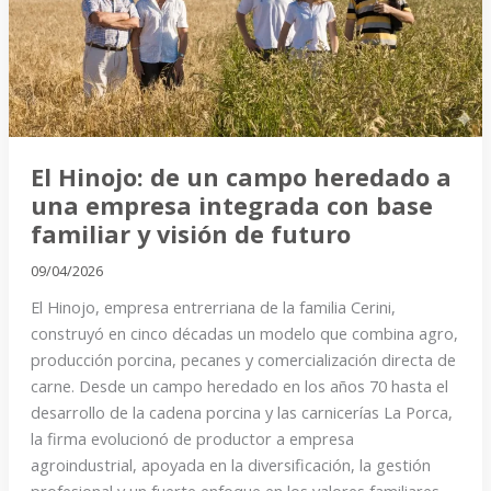
un
campo
heredado
a
una
empresa
El Hinojo: de un campo heredado a
integrada
una empresa integrada con base
con
familiar y visión de futuro
base
familiar
09/04/2026
y
El Hinojo, empresa entrerriana de la familia Cerini,
visión
construyó en cinco décadas un modelo que combina agro,
de
producción porcina, pecanes y comercialización directa de
futuro
carne. Desde un campo heredado en los años 70 hasta el
desarrollo de la cadena porcina y las carnicerías La Porca,
la firma evolucionó de productor a empresa
agroindustrial, apoyada en la diversificación, la gestión