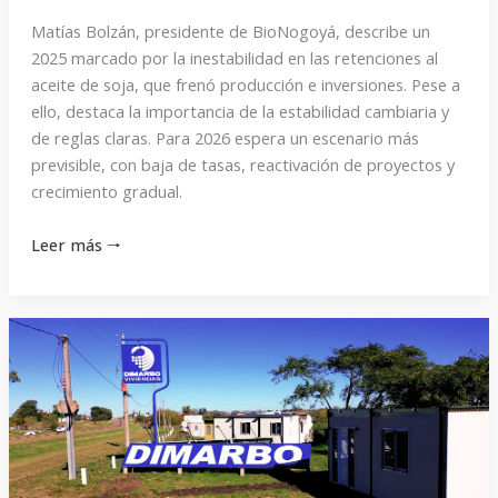
Matías Bolzán, presidente de BioNogoyá, describe un
2025 marcado por la inestabilidad en las retenciones al
aceite de soja, que frenó producción e inversiones. Pese a
ello, destaca la importancia de la estabilidad cambiaria y
de reglas claras. Para 2026 espera un escenario más
previsible, con baja de tasas, reactivación de proyectos y
crecimiento gradual.
Leer más 🠒
«Quienes
no
inviertan
y
solo
se