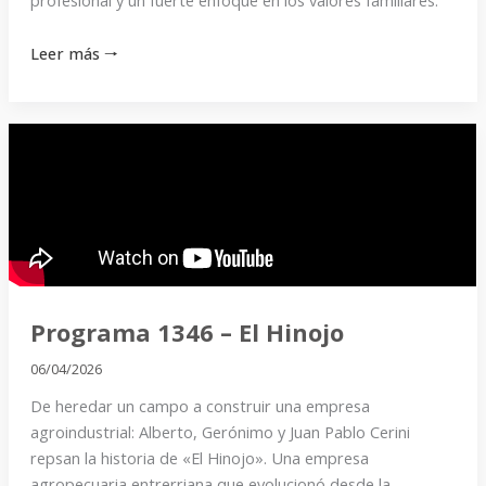
profesional y un fuerte enfoque en los valores familiares.
Leer más 🠒
Programa
1346
–
El
Hinojo
Programa 1346 – El Hinojo
06/04/2026
De heredar un campo a construir una empresa
agroindustrial: Alberto, Gerónimo y Juan Pablo Cerini
repsan la historia de «El Hinojo». Una empresa
agropecuaria entrerriana que evolucionó desde la