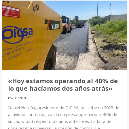
«Hoy
estamos
operando
al
40%
de
lo
que
hacíamos
dos
años
«Hoy estamos operando al 40% de
atrás»
lo que hacíamos dos años atrás»
05/01/2026
Daniel Hereñú, presidente de OIC SA, describe un 2025 de
actividad contenida, con la empresa operando al 40% de
su capacidad respecto de años anteriores. La falta de
obra pública provincial, la presión de costos y la