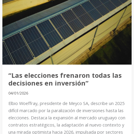
elecciones
frenaron
todas
las
decisiones
en
inversión”
“Las elecciones frenaron todas las
decisiones en inversión”
04/01/2026
Elbio Woeffray, presidente de Meyco SA, describe un 2025
difícil marcado por la paralización de inversiones hasta las
elecciones. Destaca la expansión al mercado uruguayo con
contratos estratégicos, la adaptación al nuevo contexto y
una mirada optimista hacia 2026, impulsada por sectores