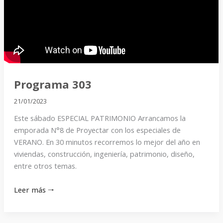
303
Programa 303
21/01/2023
Este sábado ESPECIAL PATRIMONIO Arrancamos la
emporada N°8 de Proyectar con los especiales de
VERANO. En 30 minutos recorremos lo mejor del año en
viviendas, construcción, ingeniería, patrimonio, diseño,
entre otros temas.
Leer más 🠒