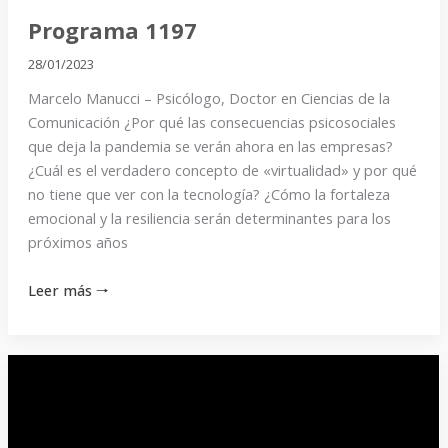
Programa 1197
28/01/2023
Marcelo Manucci – Psicólogo, Doctor en Ciencias de la
Comunicación ¿Por qué las consecuencias psicosociales
que deja la pandemia se verán ahora en las empresas?
¿Cuál es el verdadero concepto de «virtualidad» y por qué
no tiene que ver con la tecnología? ¿Cómo la fortaleza
emocional y la resiliencia serán determinantes para los
próximos años
Leer más 🠒
Programa
1196